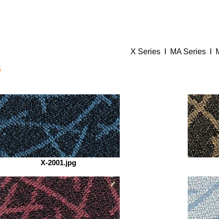
X Series I MA Series I 
s
X-2001.jpg