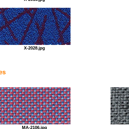
X-2028.jpg
es
MA-2106.jpg